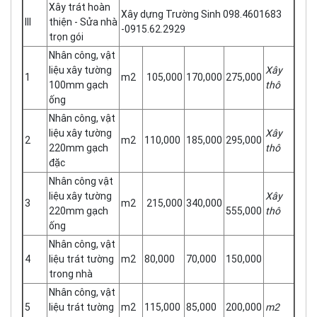
Xây trát hoàn
Xây dựng Trường Sinh 098.4601683
III
thiện - Sửa nhà
-0915.62.2929
trọn gói
Nhân công, vật
liệu xây tường
Xây
1
m2
105,000
170,000
275,000
100mm gạch
thô
ống
Nhân công, vật
liệu xây tường
Xây
2
m2
110,000
185,000
295,000
220mm gạch
thô
đặc
Nhân công vật
liệu xây tường
Xây
3
m2
215,000
340,000
220mm gạch
555,000
thô
ống
Nhân công, vật
4
liệu trát tường
m2
80,000
70,000
150,000
trong nhà
Nhân công, vật
5
liệu trát tường
m2
115,000
85,000
200,000
m2