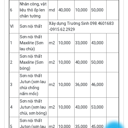
Nhân công, vật
6
liệu thô ốp len
md
40,000
10,000
50,000
chân tường
Xây dựng Trường Sinh 098.4601683
VI
Sơn nội thất
-0915.62.2929
Sơn nội thất
1
Maxilite (Sơn
m2
10,000
33,000
43,000
lau chùi)
Sơn nội thất
2
Maxilite (Sơn
m2
10,000
40,000
50,000
bóng)
Sơn nội thất
Jutun (sơn lau
3
m2
10,000
36,000
46,000
chùi chống
nấm mốc)
Sơn nội thất
4
Jutun (sơn lau
m2
10,000
43,000
53,000
chùi, sơn bóng)
Sơn nội thất
5
Juton (sơn lau
m2
10,000
35,000
45,000