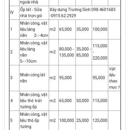
ngoài nhà
Ốp lát - Sửa
Xây dựng Trường Sinh 098.4601683
IV
nhà trọn gói
-0915.62.2929
Nhân công, vật
1
liệu láng
m2
65,000
35,000
100,000
nền 2-:-4cm
Nhân công, vật
115,000
liệu láng
80,000 -
35,000 -
2
m2
-
nền
135,000
85,000
220,000
5-:-10cm
Vật
Nhân công lát
liệu
3
m2
95,000
95,000
nền
theo
mục 1
Nhân công, vật
4
liệu thô trát
m2
65,000
50,000
115,000
tường ốp
Nhân công, vật
5
liệu thô ốp
m2
100,000
25,000
125,000
tường