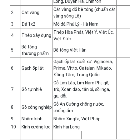
Long, Duyên Hà, Chinfon
Cát vàng đổ bê tông (chuẩn cát
2
Cát vàng
vàng sông Lô)
3
Đá 1x2
Mỏ đá Phủ Lý - Hà Nam
Thép Hòa Phát, Việt Ý, Việt Úc,
4
Thép xây dựng
Việt Đức
Bê tông
5
Bê tông Việt Hàn
thương phẩm
Gạch ốp lát xuất xứ: Viglacera,
6
Gạch ốp lát
Prime, Vitto, Catalan, Mikado,
Đồng Tâm, Trung Quốc
Gỗ Lim Lào, Lim Nam Phi, gõ,
7
Gỗ tự nhiê
trò, Xoan đào, tần bì, sồi nga,
gụ, dổi.
Gỗ An Cường chống nước,
8
Gỗ công nghiệp
chống ẩm
9
Nhôm kính
Nhôm Xingfa, Việt Pháp
10
Kính cường lực
Kính Hải Long