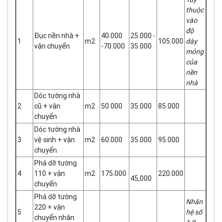
thuộc
vào
độ
Đục nền nhà +
40.000
25.000 -
1
m2
105.000
dày
vận chuyển
-70.000
35.000
mỏng
của
nền
nhà
Dóc tường nhà
2
cũ + vận
m2
50.000
35.000
85.000
chuyển
Dóc tường nhà
3
vệ sinh + vận
m2
60.000
35.000
95.000
chuyển
Phá dỡ tường
4
110 + vận
m2
175.000
220.000
45,000
chuyển
Phá dỡ tường
Nhân
220 + vận
5
hệ số
chuyển nhân