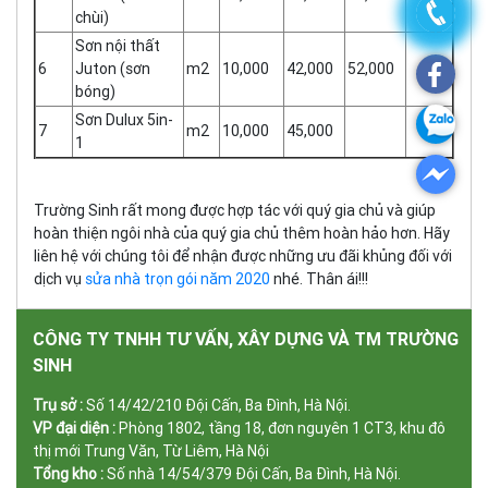
chùi)
Sơn nội thất
6
Juton (sơn
m2
10,000
42,000
52,000
bóng)
Sơn Dulux 5in-
7
m2
10,000
45,000
1
Trường Sinh rất mong được hợp tác với quý gia chủ và giúp
hoàn thiện ngôi nhà của quý gia chủ thêm hoàn hảo hơn. Hãy
liên hệ với chúng tôi để nhận được những ưu đãi khủng đối với
dịch vụ
sửa nhà trọn gói năm 2020
nhé. Thân ái!!!
CÔNG TY TNHH TƯ VẤN, XÂY DỰNG VÀ TM TRƯỜNG
SINH
Trụ sở :
Số 14/42/210 Đội Cấn, Ba Đình, Hà Nội.
VP đại diện :
Phòng 1802, tầng 18, đơn nguyên 1 CT3, khu đô
thị mới Trung Văn, Từ Liêm, Hà Nội
Tổng kho :
Số nhà 14/54/379 Đội Cấn, Ba Đình, Hà Nội.