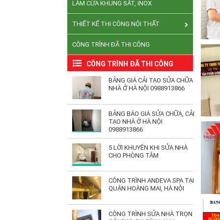
LÀM CỬA KHUNG SẮT, INOX
THIẾT KẾ THI CÔNG NỘI THẤT
CÔNG TRÌNH ĐÃ THI CÔNG
CÔNG TRÌNH ĐÃ THI CÔNG
BẢNG GIÁ CẢI TẠO SỬA CHỮA
NHÀ Ở HÀ NỘI 0988913866
BẢNG BÁO GIÁ SỬA CHỮA, CẢI
TẠO NHÀ Ở HÀ NỘI
0988913866
5 LỜI KHUYÊN KHI SỬA NHÀ
CHO PHÒNG TẮM
CÔNG TRÌNH ANDEVA SPA TẠI
QUẬN HOÀNG MAI, HÀ NỘI
CÔNG TRÌNH SỬA NHÀ TRỌN