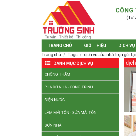
CÔNG 
(Tư v
TRANG CHỦ
GIỚI THIỆU
DỊCH VỤ
Trang chủ
Tags
dịch vụ sửa nhà trọn gói tại
dịch
DANH MỤC DỊCH VỤ
CHỐNG THẤM
PHÁ DỠ NHÀ - CÔNG TRÌNH
ĐIỆN NƯỚC
LÀM MÁI TÔN - SỬA MÁI TÔN
SƠN NHÀ