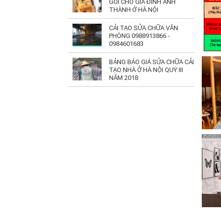
GÓI CHO GIA ĐÌNH ANH
THÀNH Ở HÀ NỘI
CẢI TẠO SỬA CHỮA VĂN
PHÒNG 0988913866 -
0984601683
BẢNG BÁO GIÁ SỬA CHỮA CẢI
TẠO NHÀ Ở HÀ NỘI QUÝ III
NĂM 2018