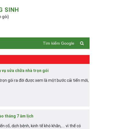
G SINH
n gói)
Tìm kiếm Google
h vụ sửa chữa nhà trọn gói
trọn gói ra đời được xem là một bước cải tiến mới,
ào tháng 7 âm lịch
cố, dịch bệnh, kinh tế khó khăn,.... vì thế có