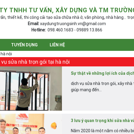
TY TNHH TƯ VẤN, XÂY DỰNG VÀ TM TRƯỜN
ấn, thiết kế, thi công cải tạo sửa chữa nhà ở, văn phòng, nhà hàng... trọ
Email:
xaydungtruongsinh.vn@gmail.com
Hotline:
098.460.1683 - 09889.13.866
TUYỂN DỤNG
LIÊN HỆ
 hà nội
 vụ sửa nhà trọn gói tại hà nội
Sự thật về những lợi ích của dịc
dịch vụ sửa nhà trọn gói, xây nhà 
giúp mang đến...
3 lưu ý quan trọng khi sửa nhà v
Năm 2020 là một năm có nhiều biến 