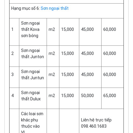
Hạng mục số 6:
Sơn ngoại thất
Sơn ngoại
1
thất Kova
m2
15,000
45,000
60,000
sơn bóng
Sơn ngoại
2
m2
15,000
45,000
60,000
thất Junton
Sơn ngoại
3
m2
15,000
45,000
60,000
thất Juntun
Sơn ngoại
4
m2
15,000
50,000
65,000
thất Dulux
Các loại sơn
khác phụ
Liên hệ trực tiếp
thuộc vào
098.460.1683
VL