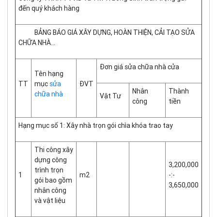
đến quý khách hàng
BẢNG BÁO GIÁ XÂY DỰNG, HOÀN THIỆN, CẢI TẠO SỬA
CHỮA NHÀ…
Đơn giá sửa chữa nhà cửa
Tên hạng
TT
mục
sửa
ĐVT
Nhân
Thành
chữa nhà
Vật Tư
công
tiền
Hạng mục số 1: Xây nhà trọn gói chìa khóa trao tay
Thi công xây
dựng công
3,200,000
trình trọn
1
m2
-:-
gói bao gồm
3,650,000
nhân công
và vật liệu