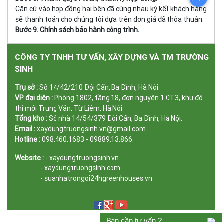
Căn cứ vào hợp đồng hai bên đã cùng nhau ký kết khách hàng
sẽ thanh toán cho chúng tôi dựa trên đơn giá đã thỏa thuận.
Bước 9. Chính sách bảo hành công trình.
CÔNG TY TNHH TƯ VẤN, XÂY DỰNG VÀ TM TRƯỜNG
SINH
Trụ sở :
Số 14/42/210 Đội Cấn, Ba Đình, Hà Nội.
VP đại diện :
Phòng 1802, tầng 18, đơn nguyên 1 CT3, khu đô
thị mới Trung Văn, Từ Liêm, Hà Nội
Tổng kho :
Số nhà 14/54/379 Đội Cấn, Ba Đình, Hà Nội.
Email :
xaydungtruongsinh.vn@gmail.com.
Hotline :
098.460.1683 - 09889.13.866.
Website :
- xaydungtruongsinh.vn
- xaydungtruongsinh.com
- suanhatrongoi24hgreenhouses.vn
Bạn cần tư vấn ?