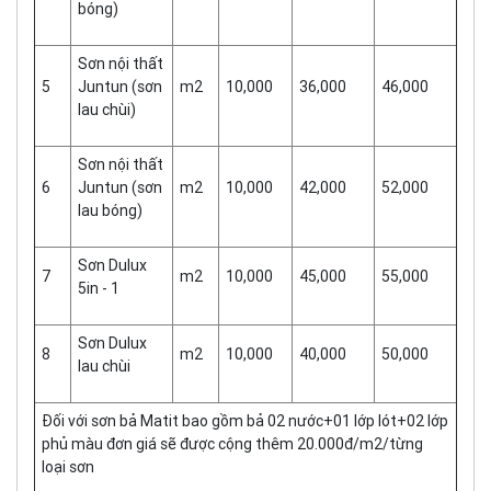
bóng)
Sơn nội thất
5
Juntun (sơn
m2
10,000
36,000
46,000
lau chùi)
Sơn nội thất
6
Juntun (sơn
m2
10,000
42,000
52,000
lau bóng)
Sơn Dulux
7
m2
10,000
45,000
55,000
5in - 1
Sơn Dulux
8
m2
10,000
40,000
50,000
lau chùi
Đối với sơn bả Matit bao gồm bả 02 nước+01 lớp lót+02 lớp
phủ màu đơn giá sẽ được cộng thêm 20.000đ/m2/từng
loại sơn