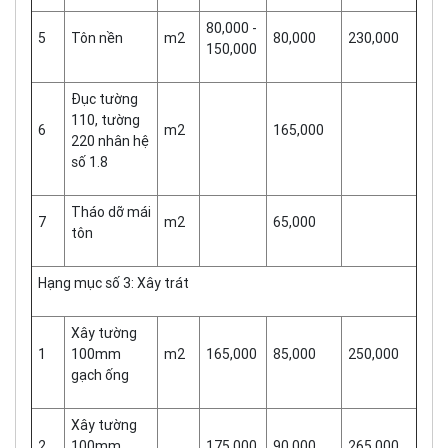
80,000 -
5
Tôn nền
m2
80,000
230,000
150,000
Đục tường
110, tường
6
m2
165,000
220 nhân hệ
số 1.8
Tháo dỡ mái
7
m2
65,000
tôn
Hạng mục số 3: Xây trát
Xây tường
1
100mm
m2
165,000
85,000
250,000
gạch ống
Xây tường
2
100mm
175,000
90,000
265,000