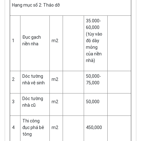
Hạng mục số 2: Tháo dỡ
35.000-
60,000
(tùy vào
Đục gạch
1
m2
độ dày
nền nha
mỏng
của nền
nhà)
Dóc tường
50,000-
2
m2
nhà vệ sinh
75,000
Dóc tường
3
m2
50,000
nhà cũ
Thi công
4
đục phá bê
m2
450,000
tông