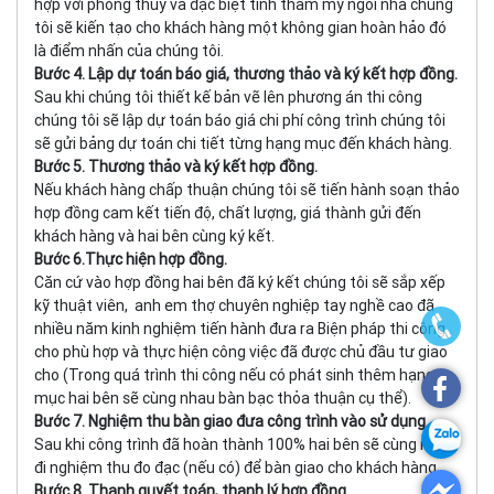
hợp với phong thủy và đặc biệt tính thẩm mỹ ngôi nhà chúng
tôi sẽ kiến tạo cho khách hàng một không gian hoàn hảo đó
là điểm nhấn của chúng tôi.
Bước 4. Lập dự toán báo giá, thương thảo và ký kết hợp đồng.
Sau khi chúng tôi thiết kế bản vẽ lên phương án thi công
chúng tôi sẽ lập dự toán báo giá chi phí công trình chúng tôi
sẽ gửi bảng dự toán chi tiết từng hạng mục đến khách hàng.
Bước 5. Thương thảo và ký kết hợp đồng.
Nếu khách hàng chấp thuận chúng tôi sẽ tiến hành soạn thảo
hợp đồng cam kết tiến độ, chất lượng, giá thành gửi đến
khách hàng và hai bên cùng ký kết.
Bước 6.Thực hiện hợp đồng.
Căn cứ vào hợp đồng hai bên đã ký kết chúng tôi sẽ sắp xếp
kỹ thuật viên, anh em thợ chuyên nghiệp tay nghề cao đã
nhiều năm kinh nghiệm tiến hành đưa ra Biện pháp thi công
cho phù hợp và thực hiện công việc đã được chủ đầu tư giao
cho (Trong quá trình thi công nếu có phát sinh thêm hạng
mục hai bên sẽ cùng nhau bàn bạc thỏa thuận cụ thể).
Bước 7. Nghiệm thu bàn giao đưa công trình vào sử dụng.
Sau khi công trình đã hoàn thành 100% hai bên sẽ cùng nhau
đi nghiệm thu đo đạc (nếu có) để bàn giao cho khách hàng.
Bước 8. Thanh quyết toán, thanh lý hợp đồng.