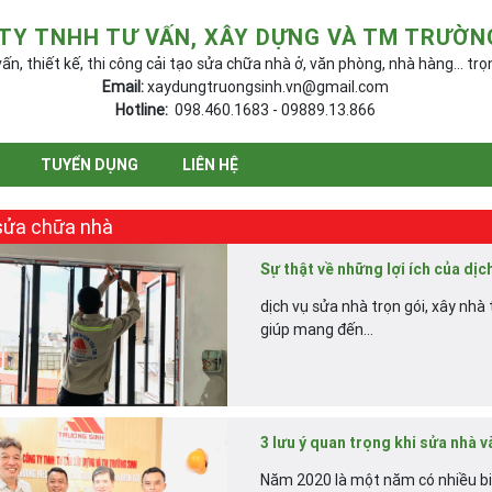
TY TNHH TƯ VẤN, XÂY DỰNG VÀ TM TRƯỜN
ấn, thiết kế, thi công cải tạo sửa chữa nhà ở, văn phòng, nhà hàng... trọ
Email:
xaydungtruongsinh.vn@gmail.com
Hotline:
098.460.1683 - 09889.13.866
TUYỂN DỤNG
LIÊN HỆ
sửa chữa nhà
Sự thật về những lợi ích của dịc
dịch vụ sửa nhà trọn gói, xây nhà 
giúp mang đến...
3 lưu ý quan trọng khi sửa nhà v
Năm 2020 là một năm có nhiều biến 