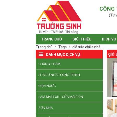
CÔNG 
(Tư v
TRANG CHỦ
GIỚI THIỆU
DỊCH VỤ
Trang chủ
Tags
giá sửa chữa nhà
giá 
DANH MỤC DỊCH VỤ
CHỐNG THẤM
PHÁ DỠ NHÀ - CÔNG TRÌNH
ĐIỆN NƯỚC
LÀM MÁI TÔN - SỬA MÁI TÔN
SƠN NHÀ