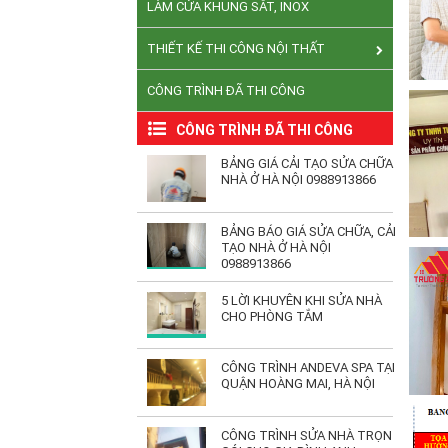
LÀM CỬA KHUNG SẮT, INOX
THIẾT KẾ THI CÔNG NỘI THẤT
CÔNG TRÌNH ĐÃ THI CÔNG
CÔNG TRÌNH ĐÃ THI CÔNG
BẢNG GIÁ CẢI TẠO SỬA CHỮA
NHÀ Ở HÀ NỘI 0988913866
BẢNG BÁO GIÁ SỬA CHỮA, CẢI
TẠO NHÀ Ở HÀ NỘI
0988913866
5 LỜI KHUYÊN KHI SỬA NHÀ
CHO PHÒNG TẮM
CÔNG TRÌNH ANDEVA SPA TẠI
QUẬN HOÀNG MAI, HÀ NỘI
CÔNG TRÌNH SỬA NHÀ TRỌN