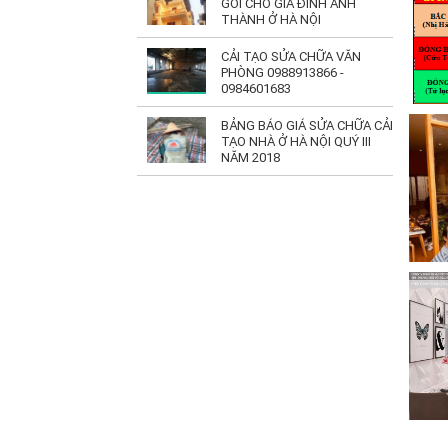
GÓI CHO GIA ĐÌNH ANH
THÀNH Ở HÀ NỘI
CẢI TẠO SỬA CHỮA VĂN
PHÒNG 0988913866 -
0984601683
BẢNG BÁO GIÁ SỬA CHỮA CẢI
TẠO NHÀ Ở HÀ NỘI QUÝ III
NĂM 2018