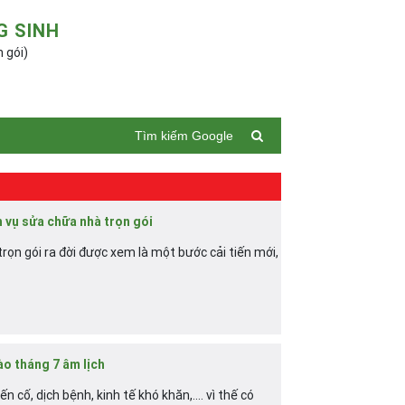
G SINH
n gói)
Tìm kiếm Google
h vụ sửa chữa nhà trọn gói
trọn gói ra đời được xem là một bước cải tiến mới,
ào tháng 7 âm lịch
cố, dịch bệnh, kinh tế khó khăn,.... vì thế có