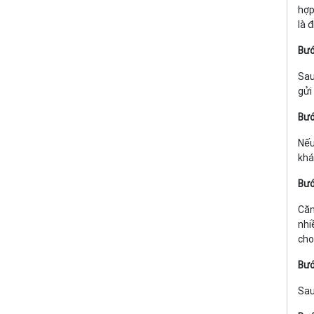
hợp
là 
Bướ
Sau
gửi
Bướ
Nếu
khá
Bướ
Căn
nhi
cho
Bướ
Sau