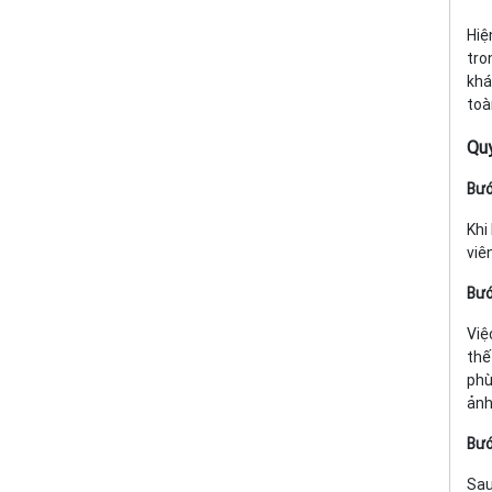
Hiệ
tro
khá
toà
Quy
Bướ
Khi
viê
Bướ
Việ
thế
phù
ảnh
Bướ
Sau