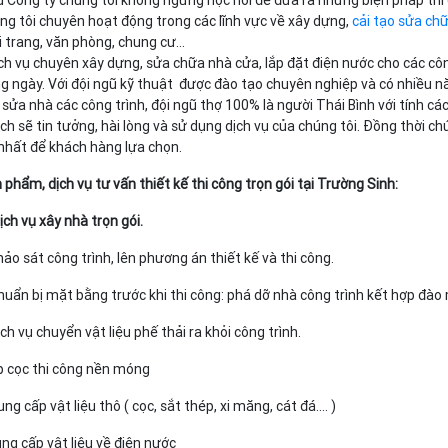
u Công ty chúng tôi không ngừng học hỏi để đưa ra những biện pháp thi
ng tôi chuyên hoạt động trong các lĩnh vực về xây dựng,
cải tạo sửa ch
i trang, văn phòng, chung cư…
ịch vụ chuyên xây dựng, sửa chữa nhà cửa, lắp đặt điện nước cho các cô
g ngày. Với đội ngũ kỹ thuật được đào tạo chuyên nghiệp và có nhiều năm
 sửa nhà các công trình, đội ngũ thợ 100% là người Thái Bình với tính cá
ch sẽ tin tưởng, hài lòng và sử dụng dịch vụ của chúng tôi. Đồng thời ch
nhất để khách hàng lựa chọn.
 phẩm, dịch vụ tư vấn thiết kế thi công trọn gói tại Trường Sinh:
Dịch vụ xây nhà trọn gói.
ảo sát công trình, lên phương án thiết kế và thi công.
huẩn bị mặt bằng trước khi thi công: phá dỡ nhà công trình kết hợp đào
ịch vụ chuyển vật liệu phế thải ra khỏi công trình.
p cọc thi công nền móng
ng cấp vật liệu thô ( cọc, sắt thép, xi măng, cát đá.... )
ung cấp vật liệu về điện nước