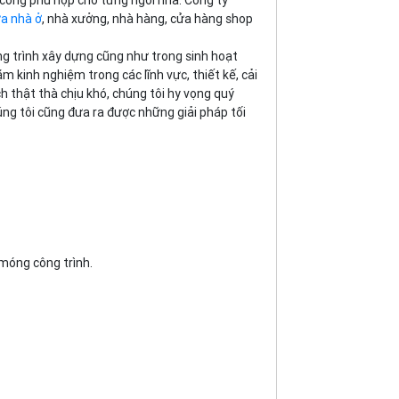
 công phù hợp cho từng ngôi nhà. Công ty
ữa nhà ở
, nhà xưởng, nhà hàng, cửa hàng shop
ng trình xây dựng cũng như trong sinh hoạt
 kinh nghiệm trong các lĩnh vực, thiết kế, cải
ch thật thà chịu khó, chúng tôi hy vọng quý
úng tôi cũng đưa ra được những giải pháp tối
 móng công trình.