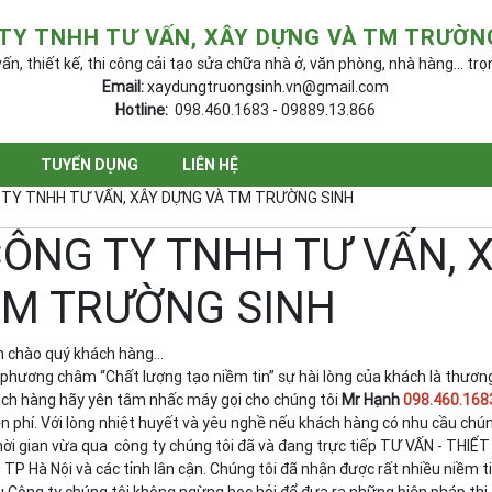
TY TNHH TƯ VẤN, XÂY DỰNG VÀ TM TRƯỜN
ấn, thiết kế, thi công cải tạo sửa chữa nhà ở, văn phòng, nhà hàng... trọ
Email:
xaydungtruongsinh.vn@gmail.com
Hotline:
098.460.1683 - 09889.13.866
TUYỂN DỤNG
LIÊN HỆ
TY TNHH TƯ VẤN, XÂY DỰNG VÀ TM TRƯỜNG SINH
ÔNG TY TNHH TƯ VẤN, 
M TRƯỜNG SINH
h chào quý khách hàng…
 phương châm “Chất lượng tạo niềm tin” sự hài lòng của khách là thương
ch hàng hãy yên tâm nhấc máy gọi cho chúng tôi
Mr Hạnh
098.460.168
n phí. Với lòng nhiệt huyết và yêu nghề nếu khách hàng có nhu cầu chúng
hời gian vừa qua công ty chúng tôi đã và đang trực tiếp TƯ VẤN - THIẾ
 TP Hà Nội và các tỉnh lân cận. Chúng tôi đã nhận được rất nhiều niềm 