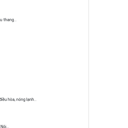
u thang...
iều hòa, nóng lạnh...
 Nội…