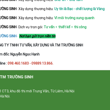
ƯỜNG SINH
-
Xây dựng thương hiệu
:
Uy tín là Bạc - chất lượng là Vàng
ƯỜNG SINH
-
Xây dựng thương hiệu
:
Vì môi trường xung quanh
ƯỜNG SINH
-
Dịch vụ trọn gói
:
Tư vấn
+
thiết kế
+
thi công
ƯỜNG SINH
-
Nơi bạn gửi trọn niền tin
G TY TNHH TƯ VẤN, XÂY DỰNG VÀ TM TRƯỜNG SINH
m đốc: Nguyễn Ngọc Hạnh
line :
098.460.1683 - 09889.13.866.
 TM TRƯỜNG SINH
 CT3, khu đô thị mới Trung Văn, Từ Liêm, Hà Nội
Hà Nội.