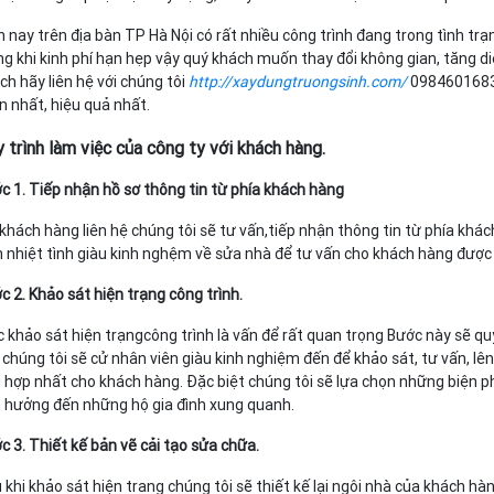
n nay trên địa bàn TP Hà Nội có rất nhiều công trình đang trong tình trạ
ng khi kinh phí hạn hẹp vậy quý khách muốn thay đổi không gian, tăng d
ch hãy liên hệ với chúng tôi
http://xaydungtruongsinh.com/
0984601683
n nhất, hiệu quả nhất.
 trình làm việc của công ty với khách hàng.
c 1. Tiếp nhận hồ sơ thông tin từ phía khách hàng
 khách hàng liên hệ chúng tôi sẽ tư vấn,tiếp nhận thông tin từ phía khác
n nhiệt tình giàu kinh nghệm về sửa nhà để tư vấn cho khách hàng được
c 2. Khảo sát hiện trạng công trình.
c khảo sát hiện trạngcông trình là vấn để rất quan trọng Bước này sẽ quy
 chúng tôi sẽ cử nhân viên giàu kinh nghiệm đến để khảo sát, tư vấn, l
 hợp nhất cho khách hàng. Đặc biệt chúng tôi sẽ lựa chọn những biện p
 hưởng đến những hộ gia đình xung quanh.
c 3. Thiết kế bản vẽ cải tạo sửa chữa.
 khi khảo sát hiện trang chúng tôi sẽ thiết kế lại ngôi nhà của khách hà