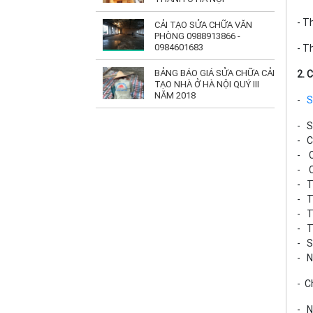
- T
CẢI TẠO SỬA CHỮA VĂN
PHÒNG 0988913866 -
0984601683
- T
BẢNG BÁO GIÁ SỬA CHỮA CẢI
2. 
TẠO NHÀ Ở HÀ NỘI QUÝ III
NĂM 2018
-
S
- S
- C
- C
- C
- T
- T
- T
- T
- S
- N
- C
- N