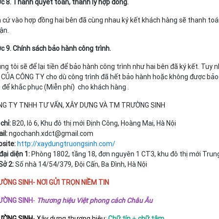
c 8. Thanh quyết toán, thanh lý hợp đồng.
 cứ vào hợp đồng hai bên đã cùng nhau ký kết khách hàng sẽ thanh toán
ận.
c 9. Chính sách bảo hành công trình.
ng tôi sẽ để lại tiền để bảo hành công trình như hai bên đã ký kết. Tuy
 CỦA CÔNG TY cho dù công trình đã hết bảo hành hoặc không được bảo 
 để khắc phục (Miễn phí) cho khách hàng .
G TY TNHH TƯ VẤN, XÂY DỰNG VÀ TM TRƯỜNG SINH
chỉ:
B20, lô 6, Khu đô thị mới Định Công, Hoàng Mai, Hà Nội
il:
ngochanh.xdct@gmail.com
site:
http://xaydungtruongsinh.com/
đại diện 1:
Phòng 1802, tầng 18, đơn nguyên 1 CT3, khu đô thị mới Trung
Sở 2:
Số nhà 14/54/379, Đội Cấn, Ba Đình, Hà Nội
ỜNG SINH- NƠI GỬI TRỌN NIỀM TIN
ƯỜNG SINH
-
Thương hiệu Việt phong cách Châu Âu
ƯỜNG SINH
-
Xây dựng thương hiệu
:
Chữ tín
+
chữ tâm