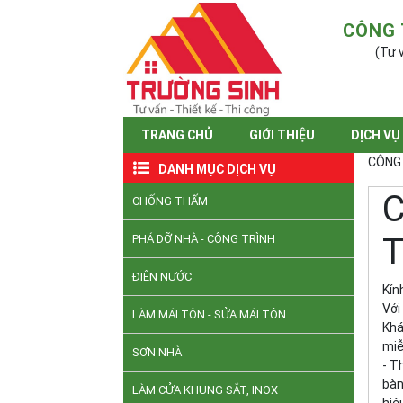
CÔNG 
(Tư v
TRANG CHỦ
GIỚI THIỆU
DỊCH VỤ
CÔNG 
DANH MỤC DỊCH VỤ
C
CHỐNG THẤM
T
PHÁ DỠ NHÀ - CÔNG TRÌNH
ĐIỆN NƯỚC
Kín
Với
LÀM MÁI TÔN - SỬA MÁI TÔN
Khá
miễ
SƠN NHÀ
- T
bàn
LÀM CỬA KHUNG SẮT, INOX