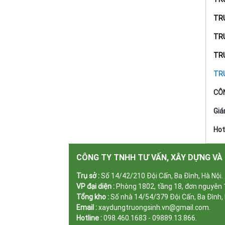
TR
TR
TR
TR
CÔN
Giá
Hot
CÔNG TY TNHH TƯ VẤN, XÂY DỰNG VÀ
Trụ sở :
Số 14/42/210 Đội Cấn, Ba Đình, Hà Nội.
VP đại diện :
Phòng 1802, tầng 18, đơn nguyên 1
Tổng kho :
Số nhà 14/54/379 Đội Cấn, Ba Đình, 
Email :
xaydungtruongsinh.vn@gmail.com.
Hotline :
098.460.1683 - 09889.13.866.