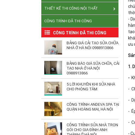
hiệ
chú
THIẾT KẾ THI CÔNG NỘI THẤT
thờ
- D
CÔNG TRÌNH ĐÃ THI CÔNG
hàn
tạo
CÔNG TRÌNH ĐÃ THI CÔNG
khá
BẢNG GIÁ CẢI TẠO SỬA CHỮA
ưu 
NHÀ Ở HÀ NỘI 0988913866
Sản
BẢNG BÁO GIÁ SỬA CHỮA, CẢI
1. 
TẠO NHÀ Ở HÀ NỘI
0988913866
-
Kh
5 LỜI KHUYÊN KHI SỬA NHÀ
- C
CHO PHÒNG TẮM
- D
CÔNG TRÌNH ANDEVA SPA TẠI
QUẬN HOÀNG MAI, HÀ NỘI
- É
- Cu
CÔNG TRÌNH SỬA NHÀ TRỌN
GÓI CHO GIA ĐÌNH ANH
- C
THÀNH Ở HÀ NỘI