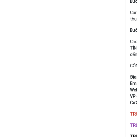
Bướ
Căn
thu
Bướ
Chú
TÍN
đến
CÔN
Địa 
Ema
Web
VP 
Cơ 
TRƯ
TR
TR