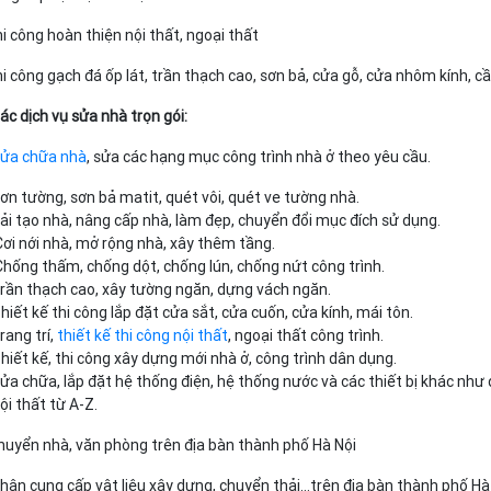
hi công hoàn thiện nội thất, ngoại thất
hi công gạch đá ốp lát, trần thạch cao, sơn bả, cửa gỗ, cửa nhôm kính, cầ
Các dịch vụ sửa nhà trọn gói:
ửa chữa nhà
, sửa các hạng mục công trình nhà ở theo yêu cầu.
ơn tường, sơn bả matit, quét vôi, quét ve tường nhà.
ải tạo nhà, nâng cấp nhà, làm đẹp, chuyển đổi mục đích sử dụng.
ơi nới nhà, mở rộng nhà, xây thêm tầng.
hống thấm, chống dột, chống lún, chống nứt công trình.
rần thạch cao, xây tường ngăn, dựng vách ngăn.
hiết kế thi công lắp đặt cửa sắt, cửa cuốn, cửa kính, mái tôn.
rang trí,
thiết kế thi công nội thất
, ngoại thất công trình.
hiết kế, thi công xây dựng mới nhà ở, công trình dân dụng.
ửa chữa, lắp đặt hệ thống điện, hệ thống nước và các thiết bị khác như đ
ội thất từ A-Z.
huyển nhà, văn phòng trên địa bàn thành phố Hà Nội
hận cung cấp vật liệu xây dựng, chuyển thải…trên địa bàn thành phố Hà