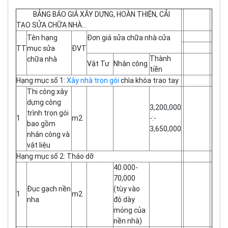
BẢNG BÁO GIÁ XÂY DỰNG, HOÀN THIỆN, CẢI
TẠO SỬA CHỮA NHÀ…
Tên hạng
Đơn giá sửa chữa nhà cửa
TT
mục sửa
ĐVT
Thành
chữa nhà
Vật Tư
Nhân công
tiền
Hạng mục số 1:
Xây nhà trọn gói
chìa khóa trao tay
Thi công xây
dựng công
3,200,000
trình trọn gói
1
m2
-:-
bao gồm
3,650,000
nhân công và
vật liệu
Hạng mục số 2: Tháo dỡ
40.000-
70,000
Đục gạch nền
(tùy vào
1
m2
nha
độ dày
mỏng của
nền nhà)