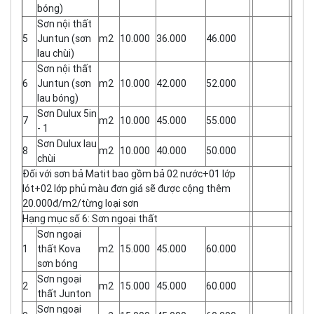
bóng)
Sơn nội thất
5
Juntun (sơn
m2
10.000
36.000
46.000
lau chùi)
Sơn nội thất
6
Juntun (sơn
m2
10.000
42.000
52.000
lau bóng)
Sơn Dulux 5in
7
m2
10.000
45.000
55.000
- 1
Sơn Dulux lau
8
m2
10.000
40.000
50.000
chùi
Đối với sơn bả Matit bao gồm bả 02 nước+01 lớp
lót+02 lớp phủ màu đơn giá sẽ được cộng thêm
20.000đ/m2/từng loại sơn
Hạng mục số 6: Sơn ngoại thất
Sơn ngoại
1
thất Kova
m2
15.000
45.000
60.000
sơn bóng
Sơn ngoại
2
m2
15.000
45.000
60.000
thất Junton
Sơn ngoại