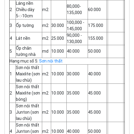
Láng nền
80,000-
2
Chiều dày
m2
60.000
135,000
5-:-10cm
100,000 -
3
Ốp tường
m2
30.000
175.000
145,000
90,000 -
4
Lát nền
m2
25.000
155.000
130,000
Ốp chân
5
md
10.000
40.000
50.000
tường nhà
Hạng mục số 5:
Sơn nội thất
Sơn nội thất
1
Maixlite (sơn
m2
10.000
30.000
40.000
lau chùi)
Sơn nội thất
2
Maixlite (sơn
m2
10.000
35.000
45.000
bóng)
Sơn nội thất
3
Junton (sơn
m2
10.000
35.000
45.000
lau chùi)
Sơn nội thất
4
Junton (sơn
m2
10.000
40.000
50.000