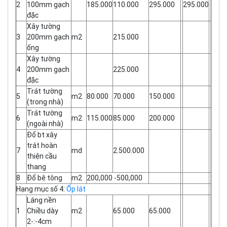
2
100mm gạch
185.000
110.000
295.000
295.000
đặc
Xây tường
3
200mm gạch
m2
215.000
ống
Xây tường
4
200mm gạch
225.000
đặc
Trát tường
5
m2
80.000
70.000
150.000
(trong nhà)
Trát tường
6
m2
115.000
85.000
200.000
(ngoài nhà)
Đổ bt xây
trát hoàn
7
md
2.500.000
thiện cầu
thang
8
Đổ bê tông
m2
200,000 -500,000
Hạng mục số 4:
Ốp lát
Láng nền
1
Chiều dày
m2
65.000
65.000
2-:-4cm