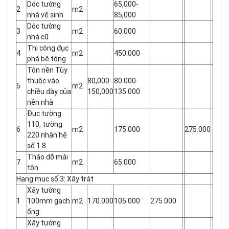
Dóc tường
65,000-
2
m2
nhà vệ sinh
85,000
Dóc tường
3
m2
60.000
nhà cũ
Thi công đục
4
m2
450.000
phá bê tông
Tôn nền Tùy
thuộc vào
80,000 -
80.000-
5
m2
chiều dày của
150,000
135.000
nền nhà
Đục tường
110, tường
6
m2
175.000
275.000
220 nhân hệ
số 1.8
Tháo dỡ mái
7
m2
65.000
tôn
Hạng mục số 3: Xây trát
Xây tường
1
100mm gạch
m2
170.000
105.000
275.000
ống
Xây tường