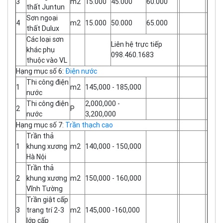
3
m2
15.000
45.000
60.000
thất Juntun
Sơn ngoại
4
m2
15.000
50.000
65.000
thất Dulux
Các loại sơn
Liên hệ trực tiếp
khác phụ
098.460.1683
thuộc vào VL
Hạng mục số 6:
Điện nước
Thi công điện
1
m2
145,000 - 185,000
nước
Thi công điện
2,000,000 -
2
P
nước
3,200,000
Hạng mục số 7:
Trần thạch cao
Trần thả
1
khung xương
m2
140,000 - 150,000
Hà Nội
Trần thả
2
khung xương
m2
150,000 - 160,000
Vĩnh Tường
Trần giật cấp
3
trang trí 2-3
m2
145,000 -160,000
lớp cấp