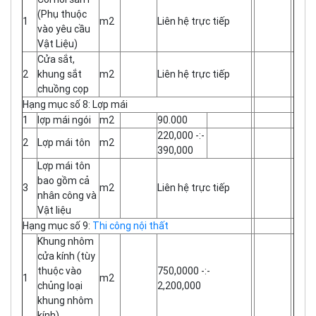
(Phụ thuộc
1
m2
Liên hệ trực tiếp
vào yêu cầu
Vật Liệu)
Cửa sắt,
2
khung sắt
m2
Liên hệ trực tiếp
chuồng cọp
Hạng mục số 8: Lợp mái
1
lợp mái ngói
m2
90.000
220,000 -:-
2
Lợp mái tôn
m2
390,000
Lợp mái tôn
bao gồm cả
3
m2
Liên hệ trực tiếp
nhân công và
Vật liệu
Hạng mục số 9:
Thi công nội thất
Khung nhôm
cửa kính (tùy
thuộc vào
750,0000 -:-
1
m2
chủng loại
2,200,000
khung nhôm
kính)