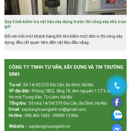
Quy trình kiểm tra vật liệu xây dựng trước thi công xây nhà trọn
gói
Đối với mỗi một khách hàng khi tìm kiếm một đơn vị thi công xây
dựng, đều rất quan tâm đến vật liệu đầu v&ag...
CÔNG TY TNHH TƯ VẤN, XÂY DỰNG VÀ TM TRƯỜNG
SINH
Trụ sở :
Số 14/42/210 Đội Cấn, Ba Đình, Hà Nội.
VP đại diện :
Phòng 1802, tầng 18, đơn nguyên 1 CT3, khu đô
thị mới Trung Văn, Từ Liêm, Hà Nội
Tổng kho :
Số nhà 14/54/379 Đội Cấn, Ba Đình, Hà Nội.
Email :
xaydungtruongsinh.vn@gmail.com.
Hotline :
098.460.1683 - 09889.13.866.
Website :
- xaydungtruongsinh.vn