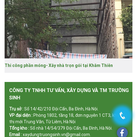
Thi công phần móng- Xây nhà trọn gói tại Khâm Thiên
CÔNG TY TNHH TƯ VẤN, XÂY DỰNG VÀ TM TRƯỜNG
SINH
Trụ sở :
Số 14/42/210 Đội Cấn, Ba Đình, Hà Nội.
VP đại diện :
Phòng 1802, tầng 18, đơn nguyên 1 CT3, khu đô
thị mới Trung Văn, Từ Liêm, Hà Nội
Tổng kho :
Số nhà 14/54/379 Đội Cấn, Ba Đình, Hà Nội.
Email :
xaydungtruongsinh.vn@gmail.com.